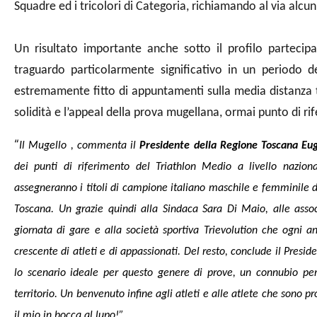
Squadre ed i tricolori di Categoria, richiamando al via alcuni
Un risultato importante anche sotto il profilo partecipa
traguardo particolarmente significativo in un periodo d
estremamente fitto di appuntamenti sulla media distanza
solidità e l’appeal della prova mugellana, ormai punto di rif
“
Il Mugello , commenta il
Presidente della Regione Toscana Eu
dei punti di riferimento del Triathlon Medio a livello nazio
assegneranno i titoli di campione italiano maschile e femminile de
Toscana. Un grazie quindi alla Sindaca Sara Di Maio, alle asso
giornata di gare e alla società sportiva Trievolution che ogni
crescente di atleti e di appassionati. Del resto, conclude il Presi
lo scenario ideale per questo genere di prove, un connubio per
territorio. Un benvenuto infine agli atleti e alle atlete che sono pr
il mio in bocca al lupo!”