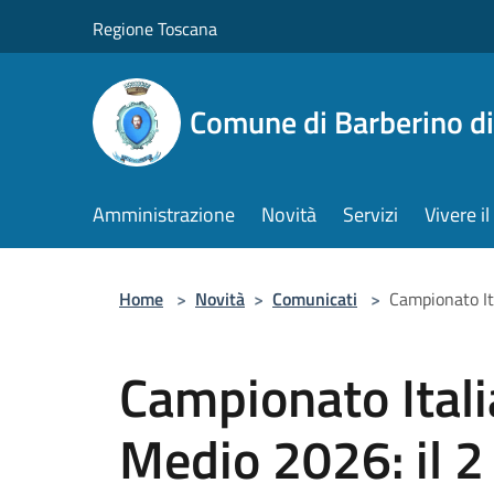
Salta al contenuto principale
Regione Toscana
Comune di Barberino d
Amministrazione
Novità
Servizi
Vivere 
Home
>
Novità
>
Comunicati
>
Campionato Ita
Campionato Itali
Medio 2026: il 2