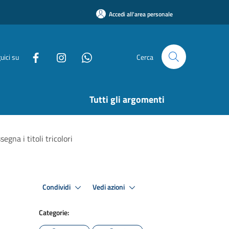
Accedi all'area personale
uici su
Cerca
Tutti gli argomenti
gna i titoli tricolori
Condividi
Vedi azioni
Categorie: