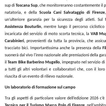
sup di
Toscana Sup
, che monitoreranno costantemente il pe
natatoria, e della
Scuola Cani Salvataggio di Firenze
un’ulteriore garanzia per la sicurezza degli atleti.
Sul 
Assistenza Bouturlin
, mentre lungo il percorso ciclisti
incaricata del servizio di moto scorta tecnica, la
VAB Mug
Carabinieri
, provenienti da tutta la provincia, che assic
tracciato bici. Importantissima anche la presenza della
F
suoner
à
dal vivo l'inno nazionale alle premiazioni della gar
il
Team Bike Barberino Mugello
, impegnato nel servizio di
a tutti gli altri volontari e collaboratori che, con il l
riuscita di un evento di rilievo nazionale.
Un laboratorio di formazione sul campo
Tra gli aspetti di particolare valore dell’edizione 2026 c
Tecnico per il Turismo Marco Polo di Firenze
, nell’ambit