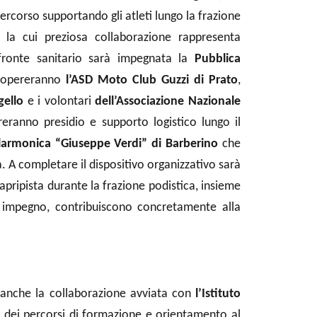
rcorso supportando gli atleti lungo la frazione
, la cui preziosa collaborazione rappresenta
fronte sanitario sarà impegnata la
Pubblica
co opereranno
l’ASD Moto Club Guzzi di Prato
,
ello
e i volontari
dell’Associazione Nazionale
ureranno presidio e supporto logistico lungo il
ilarmonica “Giuseppe Verdi” di Barberino
che
a.
A completare il dispositivo organizzativo sarà
 apripista durante la frazione podistica, insieme
oro impegno, contribuiscono concretamente alla
’è anche la collaborazione avviata con
l’Istituto
o dei percorsi di formazione e orientamento al