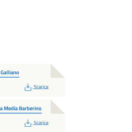
. Galliano
PDF
Scarica
uola Media Barberino
PDF
Scarica