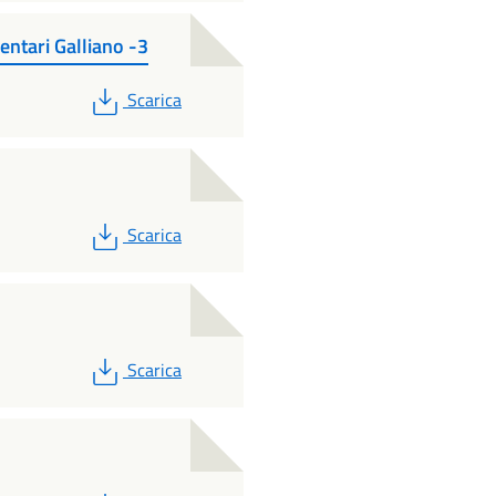
entari Galliano -3
PDF
Scarica
PDF
Scarica
PDF
Scarica