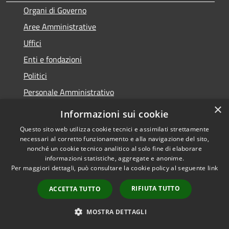
Organi di Governo
Aree Amministrative
Uffici
Enti e fondazioni
Politici
Personale Amministrativo
×
Documenti e dati
Informazioni sui cookie
Questo sito web utilizza cookie tecnici e assimilati strettamente
CATEGORIE DI SERVIZIO
necessari al corretto funzionamento e alla navigazione del sito,
nonché un cookie tecnico analitico al solo fine di elaborare
Anagrafe e stato civile
informazioni statistiche, aggregate e anonime.
Per maggiori dettagli, può consultare la cookie policy al seguente
link
Cultura e tempo libero
RIFIUTA TUTTO
ACCETTA TUTTO
Vita lavorativa
Imprese e Commercio
MOSTRA DETTAGLI
Appalti pubblici