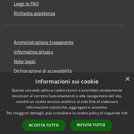
Leggi le FAQ
Richiesta assistenza
Amministrazione trasparente
Informativa privacy
Note legali
Dichiarazione di accessibilità
×
Informazioni sui cookie
Questo sito web utilizza cookie tecnici e assimilati strettamente
necessari al corretto funzionamento e alla navigazione del sito,
RSS
Copyright © 2026 • Comune di
nonché un cookie tecnico analitico al solo fine di elaborare
informazioni statistiche, aggregate e anonime.
Accessibilità
Barberino di Mugello •
Per maggiori dettagli, può consultare la cookie policy al seguente
link
Privacy
Municipium
Powered by
•
Cookie
Accesso redazione
RIFIUTA TUTTO
ACCETTA TUTTO
Mappa del sito