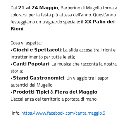
Dal 𝟮𝟭 𝗮𝗹 𝟮𝟰 𝗠𝗮𝗴𝗴𝗶𝗼, Barberino di Mugello torna a
colorarsi per la festa più attesa dell’anno. Quest’anno
festeggiamo un traguardo speciale: il 𝗫𝗫 𝗣𝗮𝗹𝗶𝗼 𝗱𝗲𝗶
𝗥𝗶𝗼𝗻𝗶!
Cosa vi aspetta:
•𝗚𝗶𝗼𝗰𝗵𝗶 𝗲 𝗦𝗽𝗲𝘁𝘁𝗮𝗰𝗼𝗹𝗶: La sfida accesa tra i rioni e
intrattenimento per tutte le età;
•𝗖𝗮𝗻𝘁𝗶 𝗣𝗼𝗽𝗼𝗹𝗮𝗿𝗶: La musica che racconta la nostra
storia;
•𝗦𝘁𝗮𝗻𝗱 𝗚𝗮𝘀𝘁𝗿𝗼𝗻𝗼𝗺𝗶𝗰𝗶: Un viaggio tra i sapori
autentici del Mugello;
•𝗣𝗿𝗼𝗱𝗼𝘁𝘁𝗶 𝗧𝗶𝗽𝗶𝗰𝗶 & 𝗙𝗶𝗲𝗿𝗮 𝗱𝗲𝗹 𝗠𝗮𝗴𝗴𝗶𝗼:
L’eccellenza del territorio a portata di mano.
Info:
https://www.facebook.com/canta.maggio.5