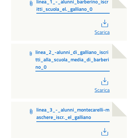
linea_1_-_alunni_barberino_iscr
itti_scuola_el._galliano_0
PDF
Scarica
linea_2_-alunni_di_galliano_iscri
tti_alla_scuola_media_di_barberi
no_0
PDF
Scarica
linea_3_-_alunni_montecarelli-m
aschere_iscr._el_galliano
PDF