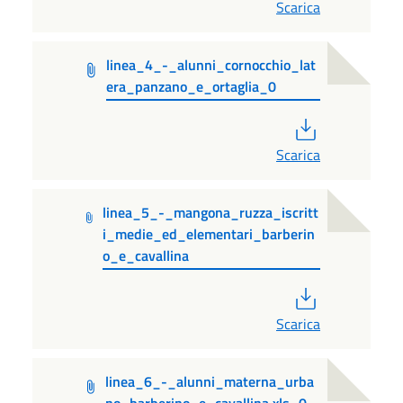
Scarica
linea_4_-_alunni_cornocchio_lat
era_panzano_e_ortaglia_0
PDF
Scarica
linea_5_-_mangona_ruzza_iscritt
i_medie_ed_elementari_barberin
o_e_cavallina
PDF
Scarica
linea_6_-_alunni_materna_urba
no_barberino_e_cavallina.xls_0