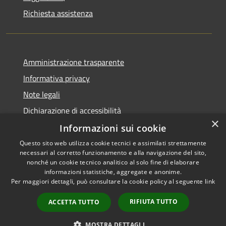
Richiesta assistenza
Amministrazione trasparente
Informativa privacy
Note legali
Dichiarazione di accessibilità
×
Informazioni sui cookie
Questo sito web utilizza cookie tecnici e assimilati strettamente
necessari al corretto funzionamento e alla navigazione del sito,
RSS
Copyright © 2026 • Comune di
nonché un cookie tecnico analitico al solo fine di elaborare
informazioni statistiche, aggregate e anonime.
Accessibilità
Barberino di Mugello •
Per maggiori dettagli, può consultare la cookie policy al seguente
link
Privacy
Municipium
Powered by
•
Cookie
Accesso redazione
RIFIUTA TUTTO
ACCETTA TUTTO
Mappa del sito
Numeri Utili
MOSTRA DETTAGLI