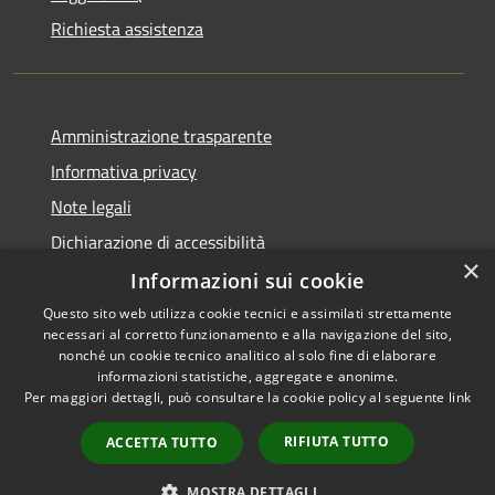
Richiesta assistenza
Amministrazione trasparente
Informativa privacy
Note legali
Dichiarazione di accessibilità
×
Informazioni sui cookie
Questo sito web utilizza cookie tecnici e assimilati strettamente
necessari al corretto funzionamento e alla navigazione del sito,
RSS
Copyright © 2026 • Comune di
nonché un cookie tecnico analitico al solo fine di elaborare
informazioni statistiche, aggregate e anonime.
Accessibilità
Barberino di Mugello •
Per maggiori dettagli, può consultare la cookie policy al seguente
link
Privacy
Municipium
Powered by
•
Cookie
Accesso redazione
RIFIUTA TUTTO
ACCETTA TUTTO
Mappa del sito
Numeri Utili
MOSTRA DETTAGLI