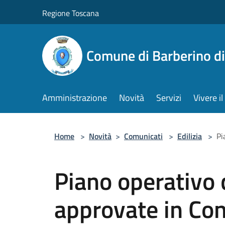
Salta al contenuto principale
Regione Toscana
Comune di Barberino d
Amministrazione
Novità
Servizi
Vivere 
Home
>
Novità
>
Comunicati
>
Edilizia
>
Pi
Piano operativo
approvate in Cons