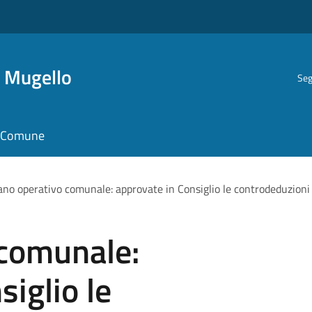
i Mugello
Seg
il Comune
ano operativo comunale: approvate in Consiglio le controdeduzioni 
 comunale:
iglio le