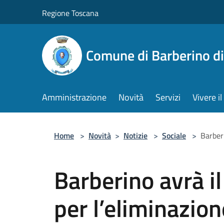
Salta al contenuto principale
Regione Toscana
Comune di Barberino d
Amministrazione
Novità
Servizi
Vivere 
Home
>
Novità
>
Notizie
>
Sociale
>
Barberi
Barberino avrà il
per l’eliminazion