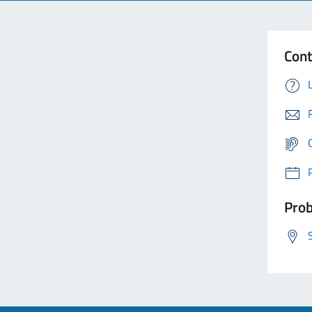
Cont
Prob