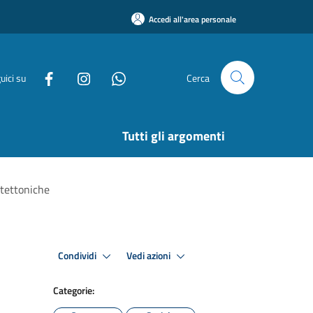
Accedi all'area personale
uici su
Cerca
Tutti gli argomenti
itettoniche
Condividi
Vedi azioni
Categorie: