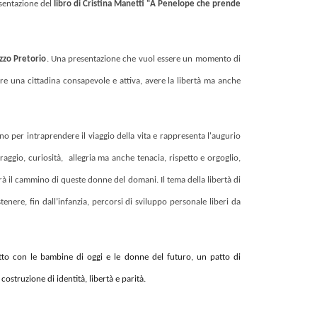
esentazione del
libro di Cristina Manetti “A Penelope che prende
azzo Pretorio
.
Una presentazione che
vuol essere un momento di
e una cittadina consapevole e attiva, avere la libertà ma anche
no per intraprendere il viaggio della vita e
rappresenta
l'augurio
gio, curiosità, allegria ma anche tenacia, rispetto e orgoglio,
erà il cammino di queste donne del
domani.
Il tema della libertà di
tenere, fin dall’infanzia, percorsi di sviluppo personale liberi da
tto con le bambine di oggi e le donne del futuro, un patto di
ostruzione di identità, libertà e parità.