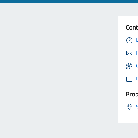
Cont
Prob