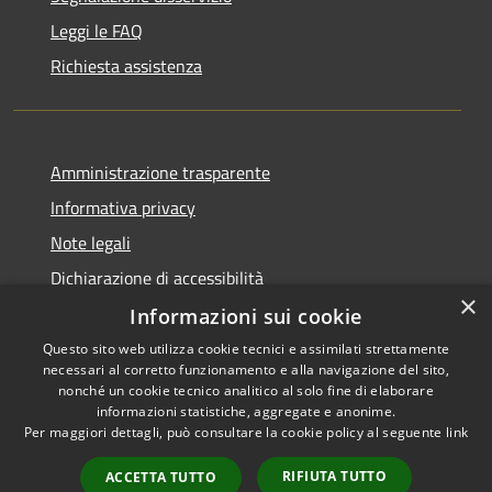
Leggi le FAQ
Richiesta assistenza
Amministrazione trasparente
Informativa privacy
Note legali
Dichiarazione di accessibilità
×
Informazioni sui cookie
Questo sito web utilizza cookie tecnici e assimilati strettamente
necessari al corretto funzionamento e alla navigazione del sito,
RSS
Copyright © 2026 • Comune di
nonché un cookie tecnico analitico al solo fine di elaborare
informazioni statistiche, aggregate e anonime.
Accessibilità
Barberino di Mugello •
Per maggiori dettagli, può consultare la cookie policy al seguente
link
Privacy
Municipium
Powered by
•
Cookie
Accesso redazione
RIFIUTA TUTTO
ACCETTA TUTTO