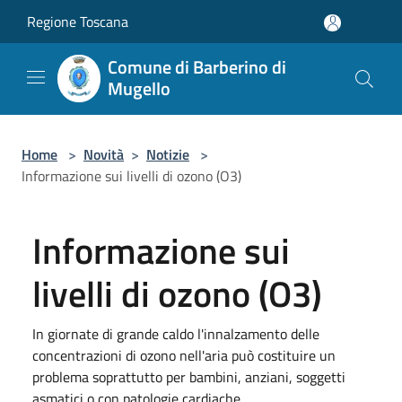
Salta al contenuto principale
Regione Toscana
Comune di Barberino di
Mugello
Home
>
Novità
>
Notizie
>
Informazione sui livelli di ozono (O3)
Informazione sui
livelli di ozono (O3)
In giornate di grande caldo l'innalzamento delle
concentrazioni di ozono nell'aria può costituire un
problema soprattutto per bambini, anziani, soggetti
asmatici o con patologie cardiache