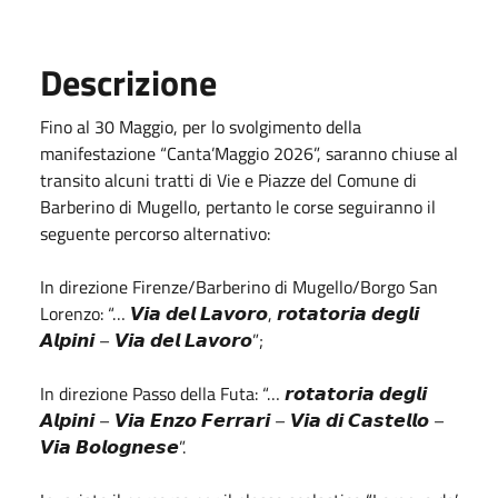
Descrizione
Fino al 30 Maggio, per lo svolgimento della
manifestazione “Canta’Maggio 2026”, saranno chiuse al
transito alcuni tratti di Vie e Piazze del Comune di
Barberino di Mugello, pertanto le corse seguiranno il
seguente percorso alternativo:
In direzione Firenze/Barberino di Mugello/Borgo San
Lorenzo: “… 𝙑𝙞𝙖 𝙙𝙚𝙡 𝙇𝙖𝙫𝙤𝙧𝙤, 𝙧𝙤𝙩𝙖𝙩𝙤𝙧𝙞𝙖 𝙙𝙚𝙜𝙡𝙞
𝘼𝙡𝙥𝙞𝙣𝙞 – 𝙑𝙞𝙖 𝙙𝙚𝙡 𝙇𝙖𝙫𝙤𝙧𝙤”;
In direzione Passo della Futa: “… 𝙧𝙤𝙩𝙖𝙩𝙤𝙧𝙞𝙖 𝙙𝙚𝙜𝙡𝙞
𝘼𝙡𝙥𝙞𝙣𝙞 – 𝙑𝙞𝙖 𝙀𝙣𝙯𝙤 𝙁𝙚𝙧𝙧𝙖𝙧𝙞 – 𝙑𝙞𝙖 𝙙𝙞 𝘾𝙖𝙨𝙩𝙚𝙡𝙡𝙤 –
𝙑𝙞𝙖 𝘽𝙤𝙡𝙤𝙜𝙣𝙚𝙨𝙚”.