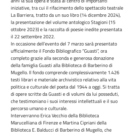
anni la sua opera è stata al centro di importanti
iniziative, tra cui il rifacimento dello spettacolo teatrale
La Barriera, tratto da un suo libro (
14 dicembre 2024
),
la presentazione del volume antologico Stagioni (
15
ottobre 2023
) e la raccolta di poesie inedite presentata
il
22 settembre 2022
.
In occasione dell’evento del 7 marzo sarà presentato
ufficialmente il Fondo Bibliografico “Guasti”, ora
completo grazie alla seconda e generosa donazione
della famiglia Guasti alla Biblioteca di Barberino di
Mugello. Il fondo comprende complessivamente 1.426
testi librari e materiale archivistico relativo alla vita
politica e culturale del poeta dal 1944 a
oggi
. Si tratta
di opere scritte da Guasti e di volumi da lui posseduti,
che testimoniano i suoi interessi intellettuali e il suo
percorso umano e culturale.
Interverranno Erica Vecchio della Biblioteca
Marucelliana di Firenze e Martina Cipriani della
Biblioteca E. Balducci di Barberino di Mugello, che