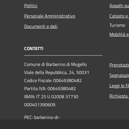
Politici
Appalti pu
Personale Amministrativo
Catasto e
Turismo
Documenti e dati
Mobilità e
CONTATTI
Comune di Barberino di Mugello
Prenotaz
Viale della Repubblica, 24, 50031
Segnalazi
Codice Fiscale: 00649380482
Leggi le 
Partita IVA: 00649380482
Richiesta
IBAN: IT 25 U 02008 37730
000401390609
PEC: barberino-di-
mugello@postacert.toscana.it