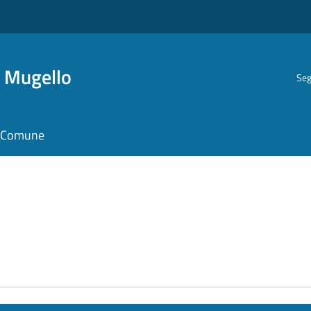
i Mugello
Seg
il Comune