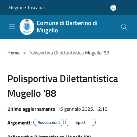
Salta al contenuto principale
Regione Toscana
Comune di Barberino di
Mugello
Home
>
Polisportiva Dilettantistica Mugello '88
Polisportiva Dilettantistica
Mugello '88
Ultimo aggiornamento
: 15 gennaio 2025, 12:16
Argomenti
:
Associazioni
Sport
Polisportiva Dilettantistica Mugello '88