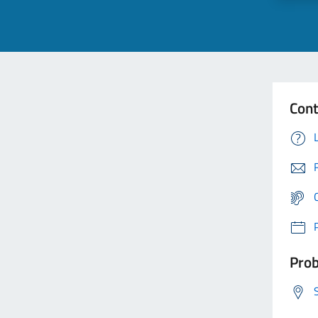
Cont
Prob