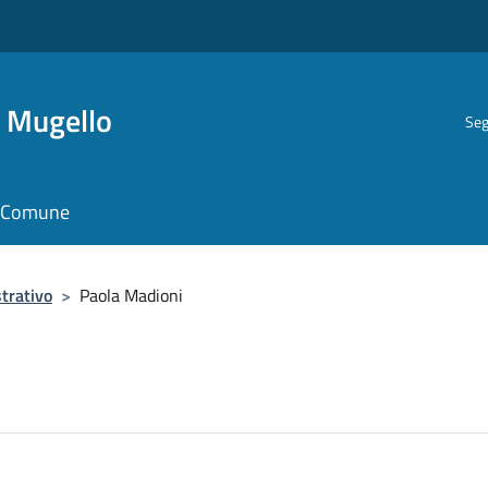
i Mugello
Seg
il Comune
trativo
>
Paola Madioni