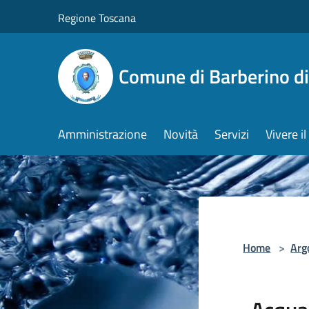
Salta al contenuto principale
Regione Toscana
Comune di Barberino d
Amministrazione
Novità
Servizi
Vivere 
Home
>
Arg