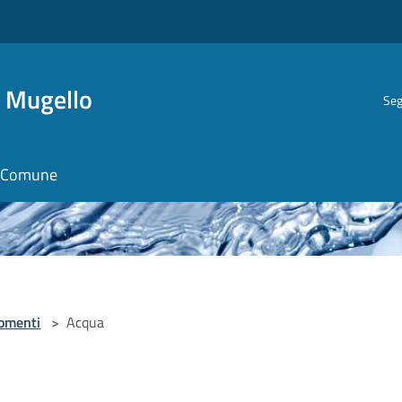
i Mugello
Seg
il Comune
omenti
>
Acqua