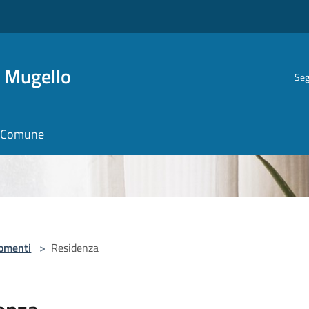
i Mugello
Seg
il Comune
omenti
>
Residenza