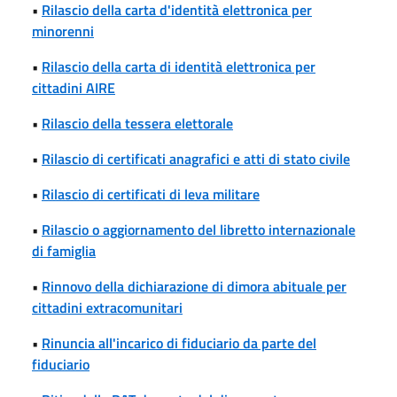
•
Rilascio della carta d'identità elettronica per
minorenni
•
Rilascio della carta di identità elettronica per
cittadini AIRE
•
Rilascio della tessera elettorale
•
Rilascio di certificati anagrafici e atti di stato civile
•
Rilascio di certificati di leva militare
•
Rilascio o aggiornamento del libretto internazionale
di famiglia
•
Rinnovo della dichiarazione di dimora abituale per
cittadini extracomunitari
•
Rinuncia all'incarico di fiduciario da parte del
fiduciario