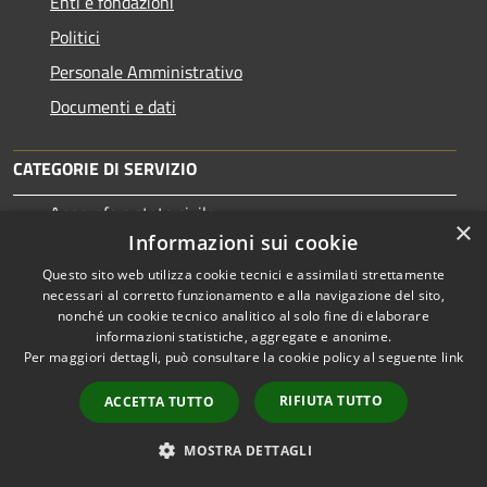
Enti e fondazioni
Politici
Personale Amministrativo
Documenti e dati
CATEGORIE DI SERVIZIO
Anagrafe e stato civile
×
Informazioni sui cookie
Cultura e tempo libero
Questo sito web utilizza cookie tecnici e assimilati strettamente
Vita lavorativa
necessari al corretto funzionamento e alla navigazione del sito,
Imprese e Commercio
nonché un cookie tecnico analitico al solo fine di elaborare
informazioni statistiche, aggregate e anonime.
Appalti pubblici
Per maggiori dettagli, può consultare la cookie policy al seguente
link
Catasto e urbanistica
RIFIUTA TUTTO
ACCETTA TUTTO
Turismo
Mobilità e trasporti
MOSTRA DETTAGLI