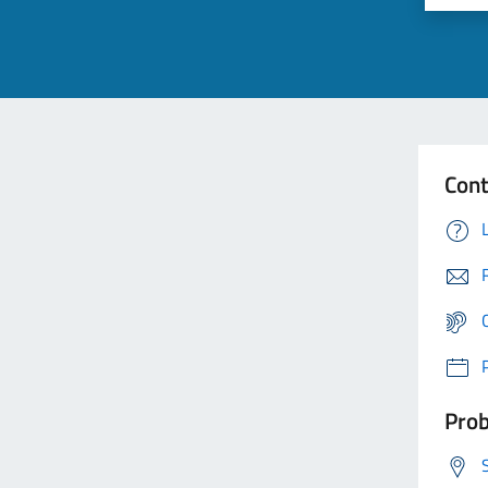
Cont
Prob