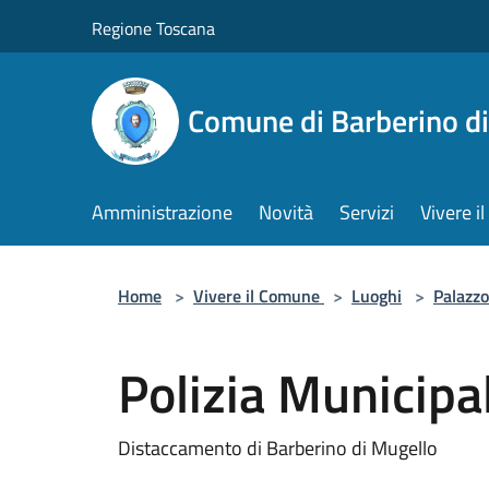
Salta al contenuto principale
Regione Toscana
Comune di Barberino d
Amministrazione
Novità
Servizi
Vivere 
Home
>
Vivere il Comune
>
Luoghi
>
Palazzo
Polizia Municipa
Distaccamento di Barberino di Mugello