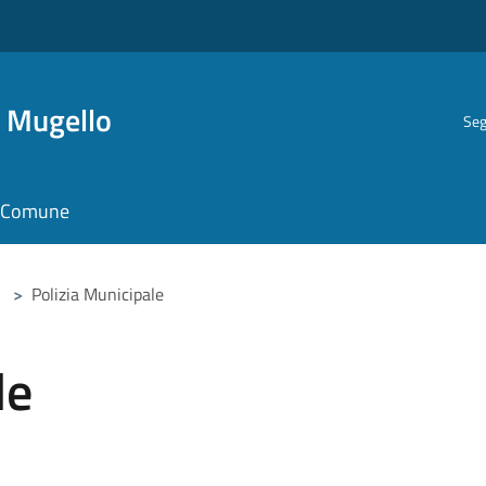
i Mugello
Seg
il Comune
>
Polizia Municipale
le