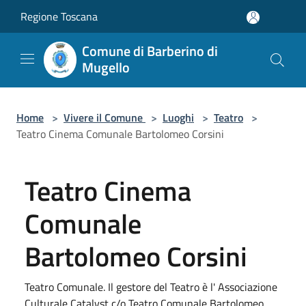
Salta al contenuto principale
Regione Toscana
Comune di Barberino di
Mugello
Home
>
Vivere il Comune
>
Luoghi
>
Teatro
>
Teatro Cinema Comunale Bartolomeo Corsini
Teatro Cinema
Comunale
Bartolomeo Corsini
Teatro Comunale. Il gestore del Teatro è l' Associazione
Culturale Catalyst c/o Teatro Comunale Bartolomeo