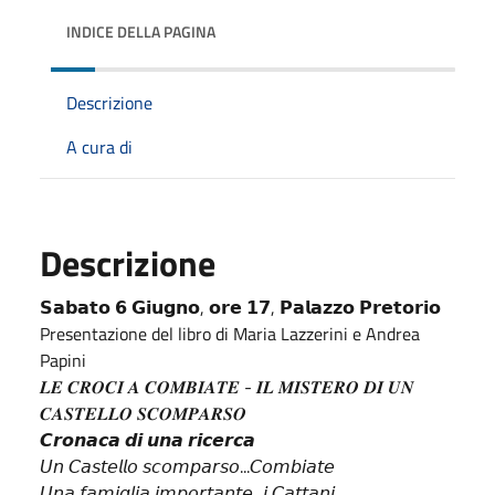
INDICE DELLA PAGINA
Descrizione
A cura di
Descrizione
𝗦𝗮𝗯𝗮𝘁𝗼 𝟲 𝗚𝗶𝘂𝗴𝗻𝗼, 𝗼𝗿𝗲 𝟭𝟳, 𝗣𝗮𝗹𝗮𝘇𝘇𝗼 𝗣𝗿𝗲𝘁𝗼𝗿𝗶𝗼
Presentazione del libro di Maria Lazzerini e Andrea
Papini
𝑳𝑬 𝑪𝑹𝑶𝑪𝑰 𝑨 𝑪𝑶𝑴𝑩𝑰𝑨𝑻𝑬 - 𝑰𝑳 𝑴𝑰𝑺𝑻𝑬𝑹𝑶 𝑫𝑰 𝑼𝑵
𝑪𝑨𝑺𝑻𝑬𝑳𝑳𝑶 𝑺𝑪𝑶𝑴𝑷𝑨𝑹𝑺𝑶
𝘾𝙧𝙤𝙣𝙖𝙘𝙖 𝙙𝙞 𝙪𝙣𝙖 𝙧𝙞𝙘𝙚𝙧𝙘𝙖
𝘜𝘯 𝘊𝘢𝘴𝘵𝘦𝘭𝘭𝘰 𝘴𝘤𝘰𝘮𝘱𝘢𝘳𝘴𝘰...𝘊𝘰𝘮𝘣𝘪𝘢𝘵𝘦
𝘜𝘯𝘢 𝘧𝘢𝘮𝘪𝘨𝘭𝘪𝘢 𝘪𝘮𝘱𝘰𝘳𝘵𝘢𝘯𝘵𝘦...𝘪 𝘊𝘢𝘵𝘵𝘢𝘯𝘪