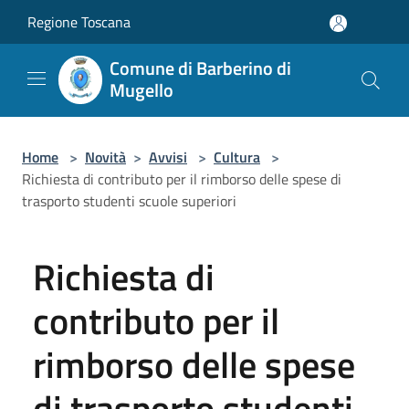
Salta al contenuto principale
Regione Toscana
Comune di Barberino di
Mugello
Home
>
Novità
>
Avvisi
>
Cultura
>
Richiesta di contributo per il rimborso delle spese di
trasporto studenti scuole superiori
Richiesta di
contributo per il
rimborso delle spese
di trasporto studenti