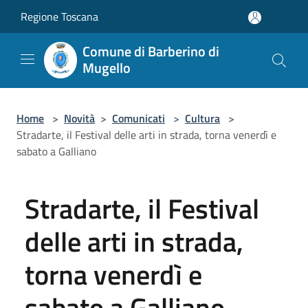
Salta al contenuto principale
Regione Toscana
Comune di Barberino di
Mugello
Home
>
Novità
>
Comunicati
>
Cultura
>
Stradarte, il Festival delle arti in strada, torna venerdì e
sabato a Galliano
Stradarte, il Festival
delle arti in strada,
torna venerdì e
sabato a Galliano