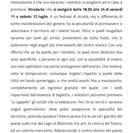
interessante e che ora saranno i visitatori a scegliere ed in caso a
premiare.
Stradarte
, che
si svolgerà dalle 18.30 alle 24 di venerdì
11 e sabato 12 luglio
, è un festival di strada, ma a differenza di
tante manifestazioni del genere, ha la peculiarità di promuovere e
valorizzare il territorio ed i talenti locali. Oltre a quelli mugellani
saranno poi tanti gli artisti, provenienti da tutta Italia, che si
esibiranno negli angoli più interessanti del centro storico. Con una
offerta che va da quella per i bambini, ai quali sono dedicate due
aree specifiche, a persone di ogni età, con la possibilità di essere
non solo spettatori ma anche protagonisti dell’evento. Che inizierà,
viste le temperature, comunque migliori rispetto a quelle delle
città nel tardo pomeriggio, e che andrà avanti fino a mezzanotte,
completamente ad ingresso gratuito nel quale, con i soldi
risparmiati dall’assenza di biglietto, i visitatori potranno premiare
“a cappello” gli artisti che si esibiscono. Per chi lo vorrà ci saranno
angoli gastronomici, dove poter assaporare le specialità del
territorio, potendo passare l’intera serata tra le vie ed i giardini del
paese sulle rive del Lago di Bilancino, tra arti, la ricerca del fresco,
ed un colorito mercatino. Abbracciando il centro storico del paese