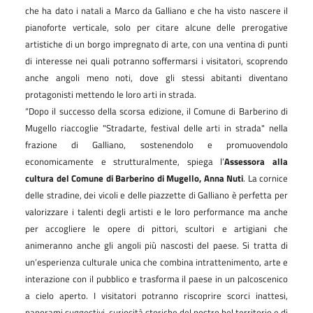
che ha dato i natali a Marco da Galliano e che ha visto nascere il
pianoforte verticale, solo per citare alcune delle prerogative
artistiche di un borgo impregnato di arte, con una ventina di punti
di interesse nei quali potranno soffermarsi i visitatori, scoprendo
anche angoli meno noti, dove gli stessi abitanti diventano
protagonisti mettendo le loro arti in strada.
“Dopo il successo della scorsa edizione, il Comune di Barberino di
Mugello riaccoglie "Stradarte, festival delle arti in strada" nella
frazione di Galliano, sostenendolo e promuovendolo
economicamente e strutturalmente, spiega l’
Assessora alla
cultura del Comune di Barberino di Mugello, Anna Nuti
. La cornice
delle stradine, dei vicoli e delle piazzette di Galliano è perfetta per
valorizzare i talenti degli artisti e le loro performance ma anche
per accogliere le opere di pittori, scultori e artigiani che
animeranno anche gli angoli più nascosti del paese. Si tratta di
un’esperienza culturale unica che combina intrattenimento, arte e
interazione con il pubblico e trasforma il paese in un palcoscenico
a cielo aperto. I visitatori potranno riscoprire scorci inattesi,
panorami suggestivi, curiosità storiche del nostro bel territorio e di