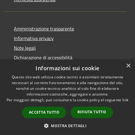
Amministrazione trasparente
Informativa privacy
Note legali
Dichiarazione di accessibilità
×
Informazioni sui cookie
Questo sito web utilizza cookie tecnici e assimilati strettamente
necessari al corretto funzionamento e alla navigazione del sito,
RSS
Copyright © 2026 • Comune di
nonché un cookie tecnico analitico al solo fine di elaborare
informazioni statistiche, aggregate e anonime.
Accessibilità
Barberino di Mugello •
Per maggiori dettagli, può consultare la cookie policy al seguente
link
Privacy
Municipium
Powered by
•
Cookie
Accesso redazione
RIFIUTA TUTTO
ACCETTA TUTTO
Mappa del sito
Numeri Utili
MOSTRA DETTAGLI