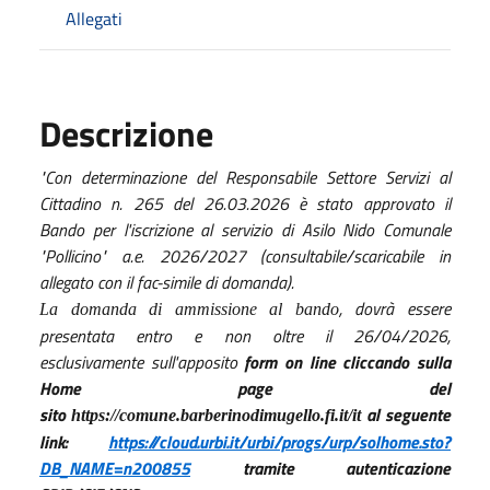
Allegati
Descrizione
"Con determinazione del Responsabile Settore Servizi al
Cittadino n. 265 del 26.03.2026 è stato approvato il
Bando per l'iscrizione al servizio di Asilo Nido Comunale
"Pollicino" a.e. 2026/2027 (consultabile/scaricabile in
allegato con il fac-simile di domanda).
, dovrà essere
La domanda di ammissione al bando
presentata entro e non oltre il
26/04/2026
,
esclusivamente sull'apposito
form on line cliccando sulla
Home page del
sito
al seguente
https://comune.barberinodimugello.fi.it/it
link:
https://cloud.urbi.it/urbi/progs/urp/solhome.sto?
DB_NAME=n200855
tramite autenticazione