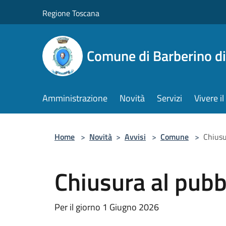
Salta al contenuto principale
Regione Toscana
Comune di Barberino d
Amministrazione
Novità
Servizi
Vivere 
Home
>
Novità
>
Avvisi
>
Comune
>
Chiusu
Chiusura al pubb
Per il giorno 1 Giugno 2026