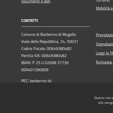
Documenti e dati
Mobilità e
CONTATTI
Comune di Barberino di Mugello
Prenotaz
Viale della Repubblica, 24, 50031
Segnalazi
Codice Fiscale: 00649380482
Leggi le 
Partita IVA: 00649380482
Richiesta
IBAN: IT 25 U 02008 37730
000401390609
PEC: barberino-di-
mugello@postacert.toscana.it
Centralino Unico: 055 84771
Questo sito 
alla navig