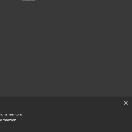
×
nzionamento e
nformazioni