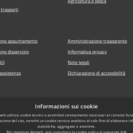
Agricoltura e pesca
 trasporti
ione appuntamento
Amministrazione trasparente
one disservizio
Informativa privacy
FAQ
Note legali
 assistenza
Dichiarazione di accessibilità
Informazioni sui cookie
web utilizza cookie tecnici e assimilati strettamente necessari al corretto fu
azione del sito, nonché un cookie tecnico analitico al solo fine di elaborare i
statistiche, aggregate e anonime.
Per maggiori dettagli, può consultare la cookie policy al seguente
link