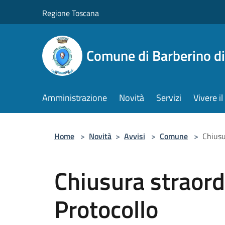
Salta al contenuto principale
Regione Toscana
Comune di Barberino d
Amministrazione
Novità
Servizi
Vivere 
Home
>
Novità
>
Avvisi
>
Comune
>
Chiusu
Chiusura straordi
Protocollo