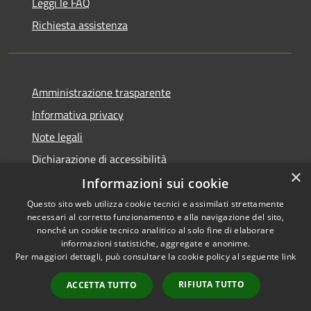
Leggi le FAQ
Richiesta assistenza
Amministrazione trasparente
Informativa privacy
Note legali
Dichiarazione di accessibilità
×
Informazioni sui cookie
Questo sito web utilizza cookie tecnici e assimilati strettamente
necessari al corretto funzionamento e alla navigazione del sito,
RSS
Copyright © 2026 • Comune di
nonché un cookie tecnico analitico al solo fine di elaborare
informazioni statistiche, aggregate e anonime.
Accessibilità
Barberino di Mugello •
Per maggiori dettagli, può consultare la cookie policy al seguente
link
Privacy
Municipium
Powered by
•
Cookie
Accesso redazione
RIFIUTA TUTTO
ACCETTA TUTTO
Mappa del sito