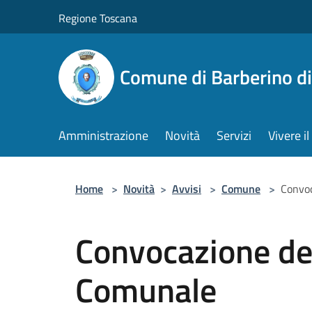
Salta al contenuto principale
Regione Toscana
Comune di Barberino d
Amministrazione
Novità
Servizi
Vivere 
Home
>
Novità
>
Avvisi
>
Comune
>
Convoc
Convocazione del
Comunale