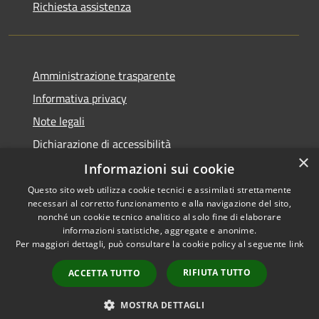
Richiesta assistenza
Amministrazione trasparente
Informativa privacy
Note legali
Dichiarazione di accessibilità
×
Informazioni sui cookie
Questo sito web utilizza cookie tecnici e assimilati strettamente
necessari al corretto funzionamento e alla navigazione del sito,
RSS
Copyright © 2026 • Comune di
nonché un cookie tecnico analitico al solo fine di elaborare
informazioni statistiche, aggregate e anonime.
Accessibilità
Barberino di Mugello •
Per maggiori dettagli, può consultare la cookie policy al seguente
link
Privacy
Municipium
Powered by
•
Cookie
Accesso redazione
RIFIUTA TUTTO
ACCETTA TUTTO
Mappa del sito
Numeri Utili
MOSTRA DETTAGLI