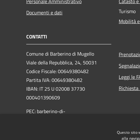
Personale Amministrativo
Catasto e
Turismo
Documenti e dati
Mobilità e
CONTATTI
Comune di Barberino di Mugello
Prenotaz
Viale della Repubblica, 24, 50031
Segnalazi
Codice Fiscale: 00649380482
Leggi le 
Partita IVA: 00649380482
Richiesta
IBAN: IT 25 U 02008 37730
000401390609
PEC: barberino-di-
mugello@postacert.toscana.it
Centralino Unico: 055 84771
Questo sito 
alla navig