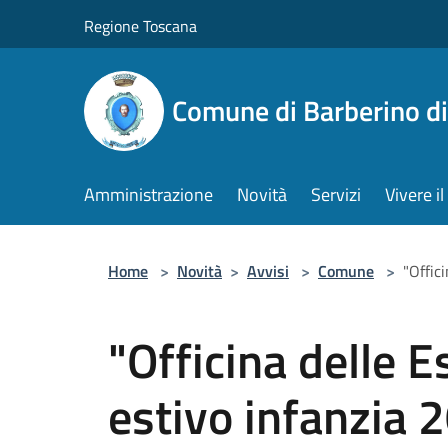
Salta al contenuto principale
Regione Toscana
Comune di Barberino d
Amministrazione
Novità
Servizi
Vivere 
Home
>
Novità
>
Avvisi
>
Comune
>
"Offic
"Officina delle E
estivo infanzia 