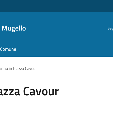
i Mugello
Seg
il Comune
anno in Piazza Cavour
azza Cavour