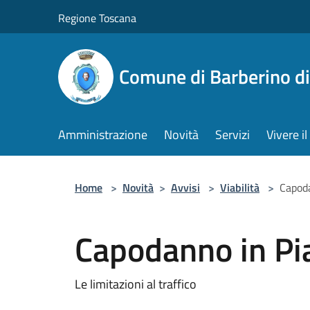
Salta al contenuto principale
Regione Toscana
Comune di Barberino d
Amministrazione
Novità
Servizi
Vivere 
Home
>
Novità
>
Avvisi
>
Viabilità
>
Capod
Capodanno in Pi
Le limitazioni al traffico