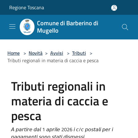
Salta al contenuto principale
Regione Toscana
Comune di Barberino di
Mugello
Home
>
Novità
>
Avvisi
>
Tributi
>
Tributi regionali in materia di caccia e pesca
Tributi regionali in
materia di caccia e
pesca
𝘈 𝘱𝘢𝘳𝘵𝘪𝘳𝘦 𝘥𝘢𝘭 1 𝘢𝘱𝘳𝘪𝘭𝘦 2026 𝘪 𝘤/𝘤 𝘱𝘰𝘴𝘵𝘢𝘭𝘪 𝘱𝘦𝘳 𝘪
𝘱𝘢𝘨𝘢𝘮𝘦𝘯𝘵𝘪 𝘴𝘰𝘯𝘰 𝘴𝘵𝘢𝘵𝘪 𝘥𝘪𝘴𝘮𝘦𝘴𝘴𝘪