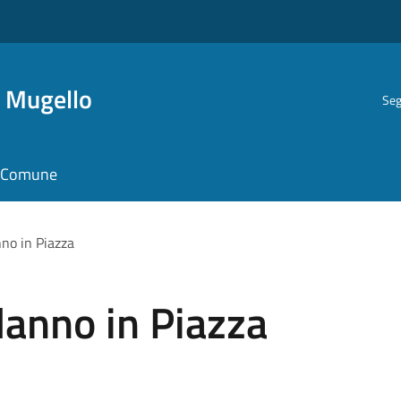
i Mugello
Seg
il Comune
no in Piazza
anno in Piazza