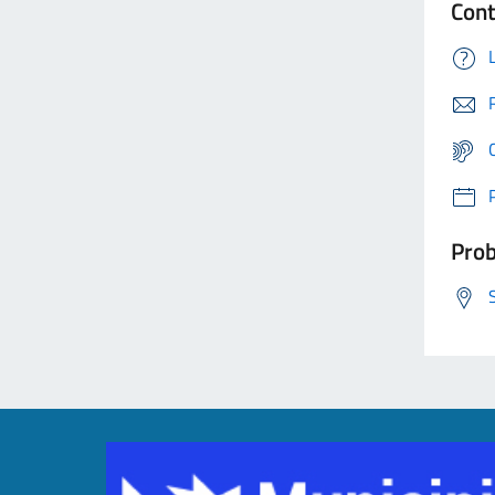
Cont
Prob