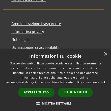
Amministrazione trasparente
Informativa privacy
Note legali
Dichiarazione di accessibilità
×
Informazioni sui cookie
Questo sito web utilizza cookie tecnici e assimilati strettamente
necessari al corretto funzionamento e alla navigazione del sito,
RSS
Copyright © 2026 • Comune di
nonché un cookie tecnico analitico al solo fine di elaborare
informazioni statistiche, aggregate e anonime.
Accessibilità
Barberino di Mugello •
Per maggiori dettagli, può consultare la cookie policy al seguente
link
Privacy
Municipium
Powered by
•
Cookie
Accesso redazione
RIFIUTA TUTTO
ACCETTA TUTTO
Mappa del sito
Numeri Utili
MOSTRA DETTAGLI