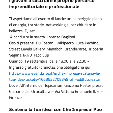
𝗶 𝗴𝗶𝗼𝘃𝗮𝗻𝗶 𝗮 𝗰𝗼𝘀𝘁𝗿𝘂𝗶𝗿𝗲 𝗶𝗹 𝗽𝗿𝗼𝗽𝗿𝗶𝗼 𝗽𝗲𝗿𝗰𝗼𝗿𝘀𝗼
𝗶𝗺𝗽𝗿𝗲𝗻𝗱𝗶𝘁𝗼𝗿𝗶𝗮𝗹𝗲 𝗲 𝗽𝗿𝗼𝗳𝗲𝘀𝘀𝗶𝗼𝗻𝗮𝗹𝗲
Ti aspettiamo all’evento di lancio: un pomeriggio pieno
di energia, tra storie, networking e, per chiudere in
bellezza, DJ set.
A condurre la serata: Lorenzo Baglioni.
Ospiti presenti: Du Toscani, Wikipedro, Luca Pechino,
Street Levels Gallery, Menabòh, BrandiMarte, Tripperia
Vegana TAN8, FacolCup
Quando: 19 settembre, dalle 18.00 alle 22.30 -
Ingresso gratuito (prenotazione obbligatoria qui
https://www.eventbrite.it/e/che-impresa-scatena-la-
tua-idea-tickets-1668632708349?aff=oddtdtcreator
)
Dove: All'interno del Tepidarium Giacomo Roster presso
Giardino dell’Orticoltura – Via Vittorio Emanuele II, 4 –
Firenze
𝗦𝗰𝗮𝘁𝗲𝗻𝗮 𝗹𝗮 𝘁𝘂𝗮 𝗶𝗱𝗲𝗮, 𝗰𝗼𝗻 𝗖𝗵𝗲 𝗜𝗺𝗽𝗿𝗲𝘀𝗮! 𝗣𝘂𝗼̀