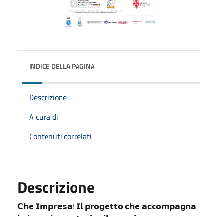
INDICE DELLA PAGINA
Descrizione
A cura di
Contenuti correlati
Descrizione
𝗖𝗵𝗲 𝗜𝗺𝗽𝗿𝗲𝘀𝗮! 𝗜𝗹 𝗽𝗿𝗼𝗴𝗲𝘁𝘁𝗼 𝗰𝗵𝗲 𝗮𝗰𝗰𝗼𝗺𝗽𝗮𝗴𝗻𝗮