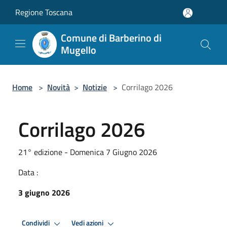
Salta al contenuto principale
Regione Toscana
Comune di Barberino di
Mugello
Home
>
Novità
>
Notizie
>
Corrilago 2026
Corrilago 2026
21° edizione - Domenica 7 Giugno 2026
Data :
3 giugno 2026
Condividi
Vedi azioni