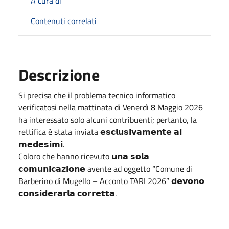
A cura di
Contenuti correlati
Descrizione
Si precisa che il problema tecnico informatico
verificatosi nella mattinata di Venerdì 8 Maggio 2026
ha interessato solo alcuni contribuenti; pertanto, la
rettifica è stata inviata 𝗲𝘀𝗰𝗹𝘂𝘀𝗶𝘃𝗮𝗺𝗲𝗻𝘁𝗲 𝗮𝗶
𝗺𝗲𝗱𝗲𝘀𝗶𝗺𝗶.
Coloro che hanno ricevuto 𝘂𝗻𝗮 𝘀𝗼𝗹𝗮
𝗰𝗼𝗺𝘂𝗻𝗶𝗰𝗮𝘇𝗶𝗼𝗻𝗲 avente ad oggetto “Comune di
Barberino di Mugello – Acconto TARI 2026” 𝗱𝗲𝘃𝗼𝗻𝗼
𝗰𝗼𝗻𝘀𝗶𝗱𝗲𝗿𝗮𝗿𝗹𝗮 𝗰𝗼𝗿𝗿𝗲𝘁𝘁𝗮.