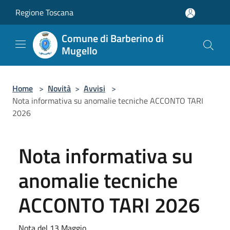
Salta al contenuto principale
Regione Toscana
Comune di Barberino di
Mugello
Home
>
Novità
>
Avvisi
>
Nota informativa su anomalie tecniche ACCONTO TARI
2026
Nota informativa su
anomalie tecniche
ACCONTO TARI 2026
Nota del 13 Maggio