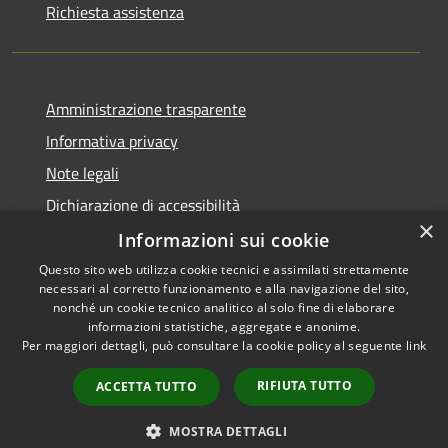
Richiesta assistenza
Amministrazione trasparente
Informativa privacy
Note legali
Dichiarazione di accessibilità
×
Informazioni sui cookie
Questo sito web utilizza cookie tecnici e assimilati strettamente
necessari al corretto funzionamento e alla navigazione del sito,
RSS
Copyright © 2026 • Comune di
nonché un cookie tecnico analitico al solo fine di elaborare
informazioni statistiche, aggregate e anonime.
Accessibilità
Barberino di Mugello •
Per maggiori dettagli, può consultare la cookie policy al seguente
link
Privacy
Municipium
Powered by
•
Cookie
Accesso redazione
RIFIUTA TUTTO
ACCETTA TUTTO
Mappa del sito
Numeri Utili
MOSTRA DETTAGLI