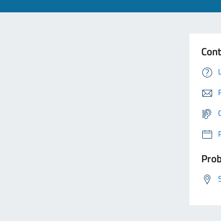
Cont
Prob