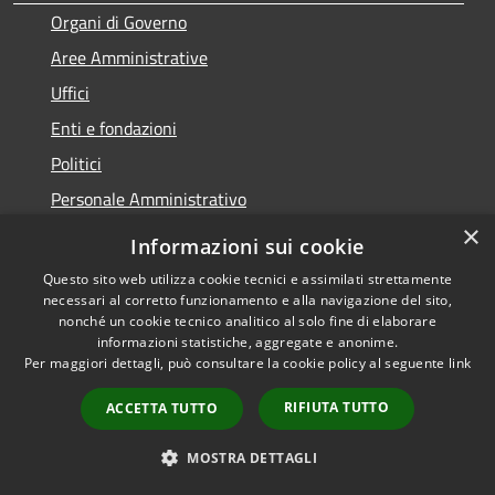
Organi di Governo
Aree Amministrative
Uffici
Enti e fondazioni
Politici
Personale Amministrativo
×
Documenti e dati
Informazioni sui cookie
Questo sito web utilizza cookie tecnici e assimilati strettamente
CATEGORIE DI SERVIZIO
necessari al corretto funzionamento e alla navigazione del sito,
nonché un cookie tecnico analitico al solo fine di elaborare
Anagrafe e stato civile
informazioni statistiche, aggregate e anonime.
Per maggiori dettagli, può consultare la cookie policy al seguente
link
Cultura e tempo libero
RIFIUTA TUTTO
ACCETTA TUTTO
Vita lavorativa
Imprese e Commercio
MOSTRA DETTAGLI
Appalti pubblici